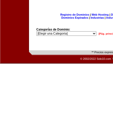
Registro de Dominios
|
Web Hosting
|
D
Dominios Expirados
|
Industrias
|
Indu
Categorías de Dominio:
[Pág. princi
** Precios expre
© 2002/2022 Solo10.com