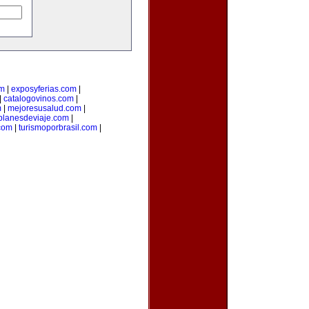
om
|
exposyferias.com
|
|
catalogovinos.com
|
m
|
mejoresusalud.com
|
planesdeviaje.com
|
.com
|
turismoporbrasil.com
|