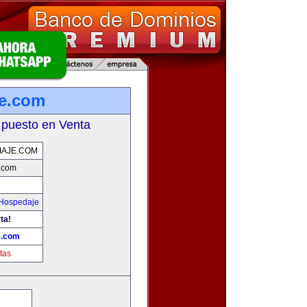
je.com
 puesto en Venta
IAJE.COM
.com
 Hospedaje
ta!
e.com
tas