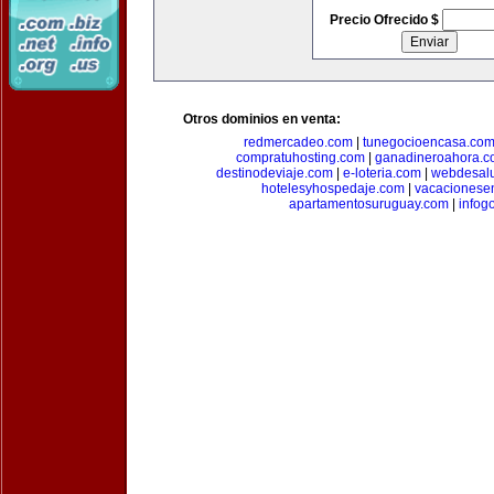
Precio Ofrecido $
Otros dominios en venta:
redmercadeo.com
|
tunegocioencasa.co
compratuhosting.com
|
ganadineroahora.c
destinodeviaje.com
|
e-loteria.com
|
webdesal
hotelesyhospedaje.com
|
vacacionese
apartamentosuruguay.com
|
infog