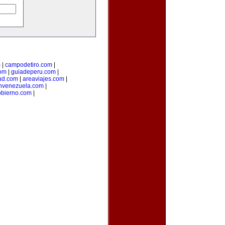
m
|
campodetiro.com
|
om
|
guiadeperu.com
|
ud.com
|
areaviajes.com
|
nvenezuela.com
|
obierno.com
|