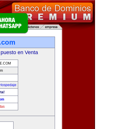
e.com
 puesto en Venta
JE.COM
om
 Hospedaje
ta!
com
tas