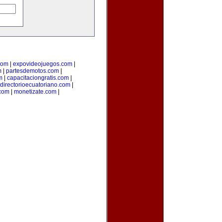
com
|
expovideojuegos.com
|
m
|
partesdemotos.com
|
m
|
capacitaciongratis.com
|
directorioecuatoriano.com
|
.com
|
monetizate.com
|