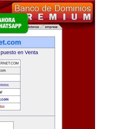
net.com
 puesto en Venta
ERNET.COM
.com
inios
a!
t.com
tas