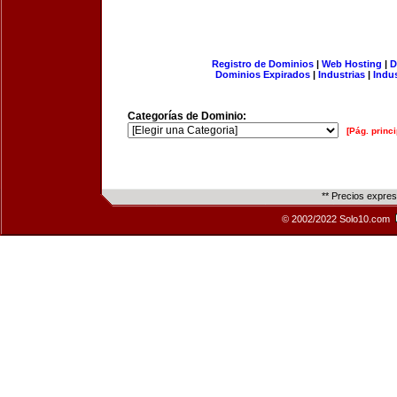
Registro de Dominios
|
Web Hosting
|
D
Dominios Expirados
|
Industrias
|
Indu
Categorías de Dominio:
[Pág. princi
** Precios expre
© 2002/2022 Solo10.com