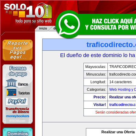
traficodirecto
El dueño de este dominio lo ha
Mayusculas:
TRAFICODIRE
Minusculas:
traficodirecto.c
Longitud:
14 caracteres
Categorias:
Web Hosting y 
Precio:
Realizar una of
Visitar!
traficodirecto.
Serán consideradas ofer
Realizar una Oferta