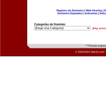
Registro de Dominios
|
Web Hosting
|
D
Dominios Expirados
|
Industrias
|
Indu
Categorías de Dominio:
[Pág. princi
** Precios expre
© 2002/2022 Solo10.com