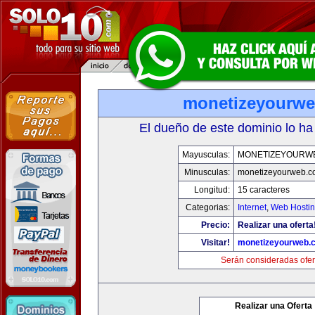
monetizeyourw
El dueño de este dominio lo ha
Mayusculas:
MONETIZEYOURW
Minusculas:
monetizeyourweb.
Longitud:
15 caracteres
Categorias:
Internet
,
Web Hostin
Precio:
Realizar una oferta
Visitar!
monetizeyourweb.
Serán consideradas ofer
Realizar una Oferta