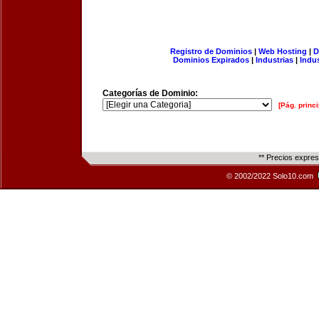
Registro de Dominios
|
Web Hosting
|
D
Dominios Expirados
|
Industrias
|
Indu
Categorías de Dominio:
[Pág. princi
** Precios expre
© 2002/2022 Solo10.com