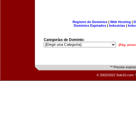
Registro de Dominios
|
Web Hosting
|
D
Dominios Expirados
|
Industrias
|
Indu
Categorías de Dominio:
[Pág. princi
** Precios expre
© 2002/2022 Solo10.com