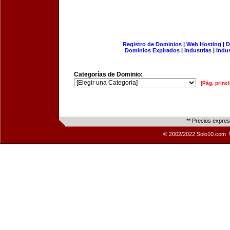
Registro de Dominios
|
Web Hosting
|
D
Dominios Expirados
|
Industrias
|
Indu
Categorías de Dominio:
[Pág. princi
** Precios expre
© 2002/2022 Solo10.com