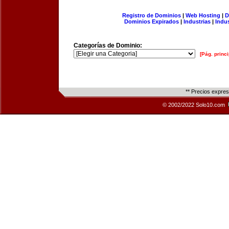
Registro de Dominios
|
Web Hosting
|
D
Dominios Expirados
|
Industrias
|
Indu
Categorías de Dominio:
[Pág. princi
** Precios expre
© 2002/2022 Solo10.com