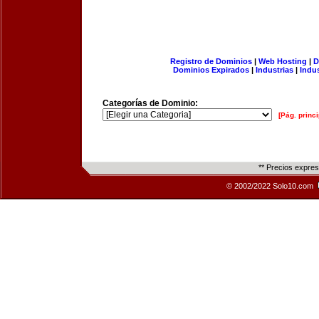
Registro de Dominios
|
Web Hosting
|
D
Dominios Expirados
|
Industrias
|
Indu
Categorías de Dominio:
[Pág. princi
** Precios expre
© 2002/2022 Solo10.com