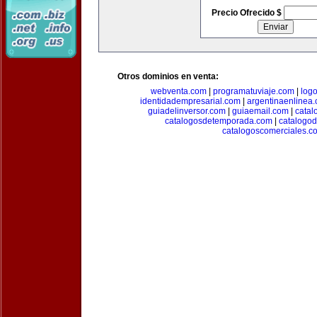
Precio Ofrecido $
Otros dominios en venta:
webventa.com
|
programatuviaje.com
|
log
identidadempresarial.com
|
argentinaenlinea
guiadelinversor.com
|
guiaemail.com
|
catal
catalogosdetemporada.com
|
catalogo
catalogoscomerciales.c