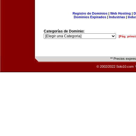
Registro de Dominios
|
Web Hosting
|
D
Dominios Expirados
|
Industrias
|
Indu
Categorías de Dominio:
[Pág. princi
** Precios expre
© 2002/2022 Solo10.com