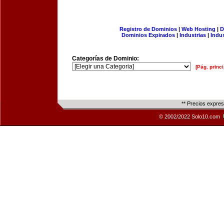
Registro de Dominios
|
Web Hosting
|
D
Dominios Expirados
|
Industrias
|
Indu
Categorías de Dominio:
[Pág. princi
** Precios expre
© 2002/2022 Solo10.com